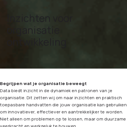
Inzichten voor
organisatie
ontwikkeling
Begrijpen wat je organisatie beweegt
Data biedt inzicht in de dynamiek en patronen van je
organisatie. Dit zetten wij om naar inzichten en praktisch
toepasbare handvatten die jouw organisatie kan gebruiken
om innovatiever, effectiever en aantrekkelijker te worden.
Niet alleen om problemen op te lossen, maar om duurzame
veerkracht en werkgeluk te bouwen.