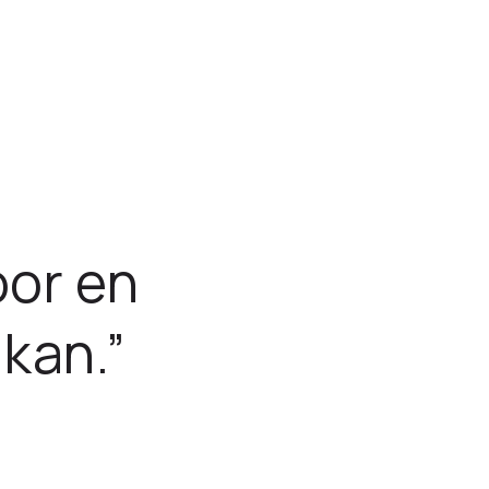
oor en
kan.”