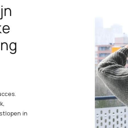
jn
ke
ing
ucces.
k,
stlopen in