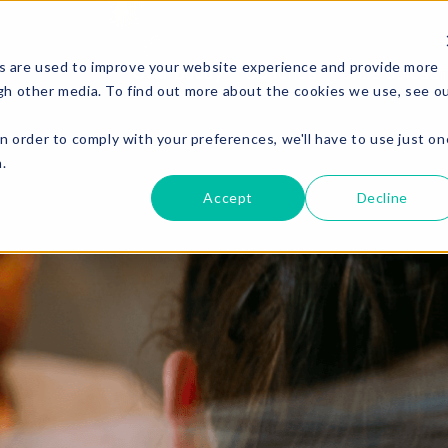
s are used to improve your website experience and provide more
Over Buddy
Coaches
Onze oplossi
gh other media. To find out more about the cookies we use, see o
in order to comply with your preferences, we'll have to use just on
.
Accept
Decline