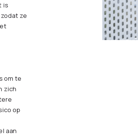
 is
 zodat ze
met
s om te
n zich
etere
sico op
el aan