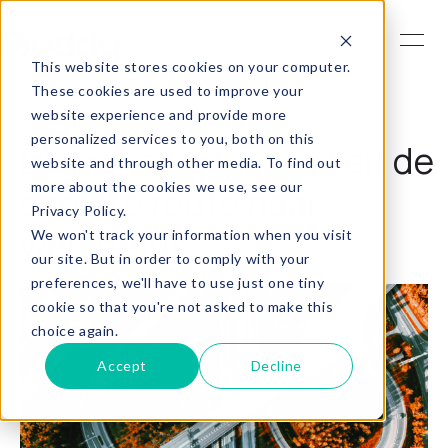
This website stores cookies on your computer.
These cookies are used to improve your
website experience and provide more
personalized services to you, both on this
De transportwereld en de
website and through other media. To find out
more about the cookies we use, see our
snelste route naar
Privacy Policy.
werkgeluk
We won't track your information when you visit
our site. But in order to comply with your
preferences, we'll have to use just one tiny
cookie so that you're not asked to make this
choice again.
Accept
Decline